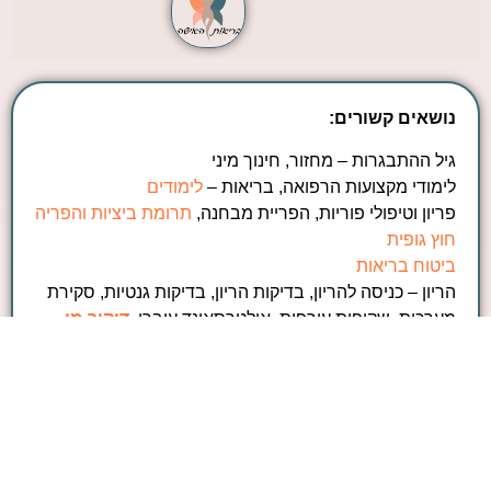
נושאים קשורים:
גיל ההתבגרות – מחזור, חינוך מיני
לימודי מקצועות הרפואה, בריאות –
לימודים
פריון וטיפולי פוריות, הפריית מבחנה,
תרומת ביציות והפריה
חוץ גופית
ביטוח בריאות
הריון – כניסה להריון, בדיקות הריון, בדיקות גנטיות, סקירת
מערכות, שקיפות עורפית, אולטרסאונד עוברי,
דיקור מי
שפיר
הנקה
לידה – בתי חולים ליולדות,
דולה
, מיילדת, לידה טבעית,
ניתוח קיסרי
רשלנות רפואית
במהלך בדיקה, ייעוץ רפואי, ניתוח וכל
פעולה אחרת