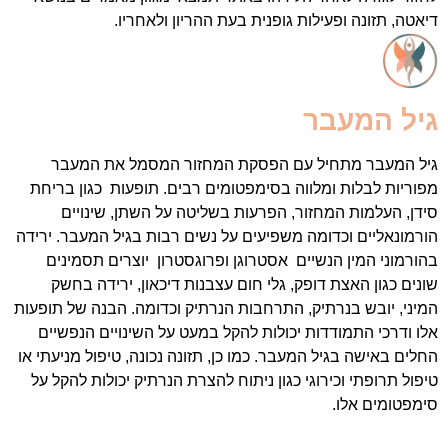
יאטה, תזונה ופעילות גופנית בעת ההריון ולאחריו.
יל המעבר
יל המעבר מתחיל עם הפסקת המחזור המסמל את המעבר
פוריות לבלות ומלווה בסימפטומים רבים. תופעות כגון בריחת
ידן, העלמות המחזור, הפרעות בשליטה על השתן, שינויים
ורמונאליים וכדומה משפיעים על נשים רבות בגיל המעבר. ירידה
הורמוני המין הנשיים אסטרוגן ופרוגסטרון יוצרים תסמינים
ונים כגון האצת דופק, גלי חום עצבנות דיכאון, ירידה בחשק
מיני, יובש בנרתיק, התרחבות הנרתיק וכדומה. הבנה של תופעות
לו ודרכי התמודדות יכולות להקל במעט על השינויים הנפשיים
חלים באישה בגיל המעבר. כמו כן, תזונה נכונה, טיפול מניעתי או
יפול תרופתי וכירוגי כגון ניתוח להצרת הנרתיק יכולות להקל על
ימפטומים אלו.