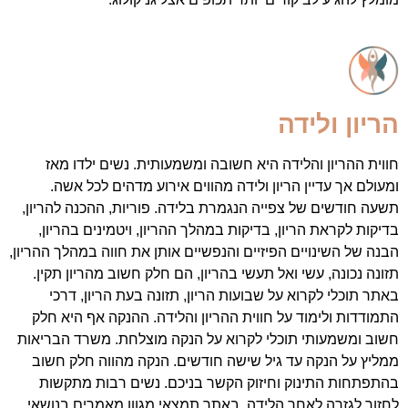
ריון ולידה
ווית ההריון והלידה היא חשובה ומשמעותית. נשים ילדו מאז
מעולם אך עדיין הריון ולידה מהווים אירוע מדהים לכל אשה.
שעה חודשים של צפייה הנגמרת בלידה. פוריות, ההכנה להריון,
דיקות לקראת הריון, בדיקות במהלך ההריון, ויטמינים בהריון,
בנה של השינויים הפיזיים והנפשיים אותן את חווה במהלך ההריון,
זונה נכונה, עשי ואל תעשי בהריון, הם חלק חשוב מהריון תקין.
אתר תוכלי לקרוא על שבועות הריון, תזונה בעת הריון, דרכי
תמודדות ולימוד על חווית ההריון והלידה. ההנקה אף היא חלק
שוב ומשמעותי תוכלי לקרוא על הנקה מוצלחת. משרד הבריאות
מליץ על הנקה עד גיל שישה חודשים. הנקה מהווה חלק חשוב
התפתחות התינוק וחיזוק הקשר בניכם. נשים רבות מתקשות
חזור לגזרה לאחר הלידה. באתר תמצאי מגוון מאמרים בנושאי