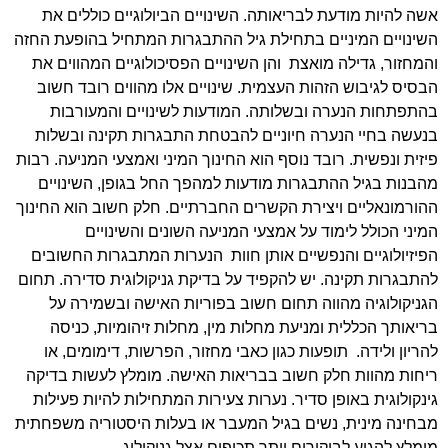
שה להיות מודעת לבריאותה. השינויים הביולוגיים כוללים את
שינויים המיניים בתחילת גיל ההתבגרות המתחיל בהופעת החזה
המחזור, גדילה מואצת והן השינויים הפסיכולוגיים המהווים את
בסיס לגיבוש הזהות העצמית. שינויים אלו מהווים רובד חשוב
התפתחות הנערה ובשלותה. המודעות לשינויים והמעורבות
נעשה בחיי הנערה חיוניים להבטחת התבגרות תקינה ובשלות
יזית ונפשית. רובד נוסף הוא החינוך המיני ואמצעי המניעה. רבות
הבנות בגיל ההתבגרות מודעות למהפך החל בגופן, השינויים
הורמונאליים ויצירת הקשרים החברתיים. חלק חשוב הוא החינוך
מיני הכולל לימוד על אמצעי המניעה השונים והשינויים
פיזיולוגיים והנפשיים אותן חוות הנערות המתבגרות החשובים
התבגרות תקינה. יש להקפיד על בדיקת גניקולוגית סדירה. תחום
גניקולוגיה מהווה תחום חשוב בפוריות האישה ובשמירה על
ריאותך הכללית ומניעת מחלות מין, מחלות זיהומיות, כניסה
הריון ולידה. תופעות כגון כאבי מחזור, הפרשות, דימומים, או
יחות מהוות חלק חשוב בבריאות האישה. מומלץ לעשות בדיקה
ינקולוגית באופן סדיר. נערות צעירות המתחילות להיות פעילות
בחינה מינית, נשים בגיל המעבר או בעלות היסטוריה משפחתית
ומלץ להגיע לביקורים יותר תכופים אצל גניקולוג.