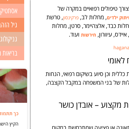
ורך טיפולים רפואיים במקרה של
אסתטיק
, מחלות לב,
, טרשת
יתוק ילדים
פרקינסון
גיל הזהב
חלות כבד, אלצהיימר, סרטן, מחלות
 איידס, עיוורון,
ועוד.
חירשות
גניקולוג
hagana.
בריאות 
 לאומי
ללית וכן סיוע בשיקום רפואי, הנחות
תלות של בני המשפחה במקבל הקצבה,
ת מקצוע – אובדן כושר
כך תתמודד
הקיץ הישר
 תאונה או פציעה שמתרחשת במקום