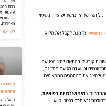
שדורשת הת
רבות מנסו
ולשמור על
גיל הפרישה או כאשר יש צורך בטיפול
כל החודש,
מצטברת.
לקריאת ה
על מנת לקבל את מלוא
יות רפואיות
שונות קובעים בהתאם לסוג הפגיעה
רלוונטים וכן ועדה מטעם המדינה,
חת ולהציג את המסמכים המתאימים
חופש תנו
תחתונים 
המתמחות ב
מימוש זכויות רפואיות
,
בהוכחת זכאותכם לכספי סיוע.
ניהול שגרת
פתרונות אמ