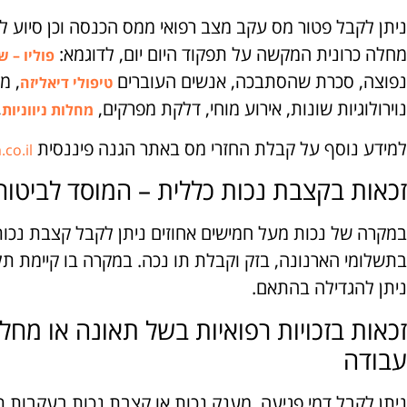
ניתן לקבל פטור מס עקב מצב רפואי ממס הכנסה וכן סיוע לצ
מחלה כרונית המקשה על תפקוד היום יום, לדוגמא:
פוליו – ש
נפוצה, סכרת שהסתבכה, אנשים העוברים
, מ
טיפולי דיאליזה
נוירולוגיות שונות, אירוע מוחי, דלקת מפרקים,
,
מחלות ניווניות
למידע נוסף על קבלת החזרי מס באתר הגנה פיננסית
co.il
זכאות בקצבת נכות כללית – המוסד לביטוח
במקרה של נכות מעל חמישים אחוזים ניתן לקבל קצבת נכות כ
בתשלומי הארנונה, בזק וקבלת תו נכה. במקרה בו קיימת 
ניתן להגדילה בהתאם.
זכאות בזכויות רפואיות בשל תאונה או מחל
עבודה
ניתן לקבל דמי פגיעה, מענק נכות או קצבת נכות בעקבות