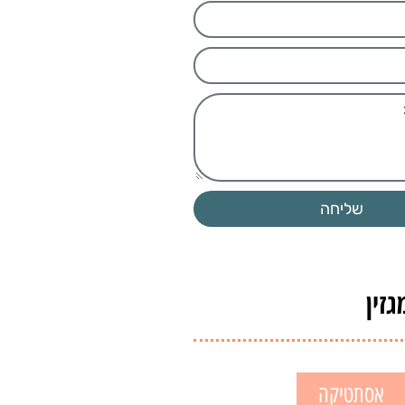
שליחה
זין
אסתטיקה