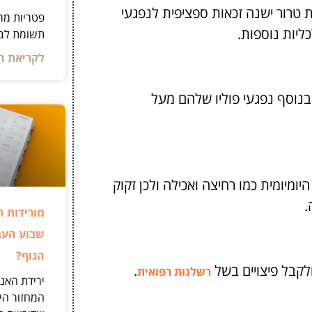
 טרור ישנה זכאות ספציפית לנפגעי
פטריות מר
ליות נוספות.
תשומת לב 
לקריאת ה
. בנוסף נפגעי פוליו שלהם מעל
יומיומית כמו רחיצה ואכילה ולכן זקוק
.
מורידות ה
שבוע העב
הגוף?
לקבל פיצויים בשל
.
רשלנות רפואית
ירידת האנ
המחזור היא