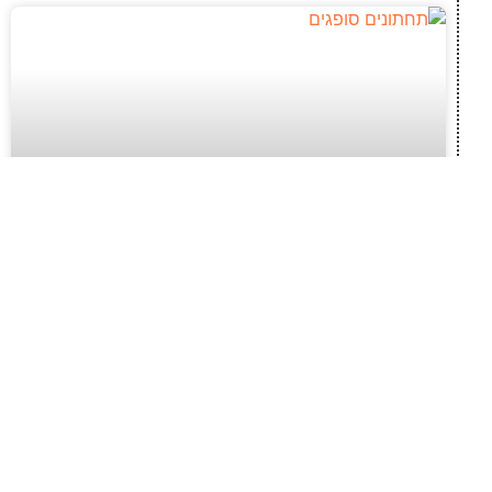
חופש תנועה ודיסקרטיות: התאמת תחתונים
סופגים לשגרה פעילה
ניהול שגרת היום לצד דליפות שתן דורש פתרונות
אמינים ודיסקרטיים, שיאפשרו לנו להמשיך בשלנו
ללא הפרעות או דאגות. פעמים רבות קיימת נטייה
להסתפק במוצרי ספיגה מסורבלים מתוך הרגל ישן,
מבלי לעצור ולבדוק האם הם באמת משרתים את