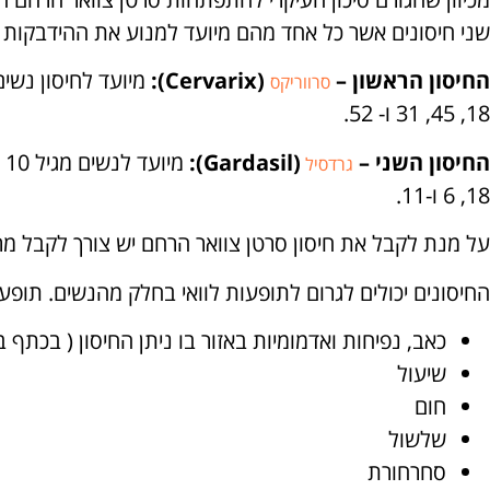
שני חיסונים אשר כל אחד מהם מיועד למנוע את ההידבקות מ
החיסון הראשון –
(Cervarix):
סרווריקס
18, 45, 31 ו- 52.
החיסון השני –
(Gardasil):
גרדסיל
18, 6 ו-11.
על מנת לקבל את חיסון סרטן צוואר הרחם יש צורך לקבל מרש
החיסונים יכולים לגרום לתופעות לוואי בחלק מהנשים. תופעו
כאב, נפיחות ואדמומיות באזור בו ניתן החיסון ( בכתף 
שיעול
חום
שלשול
סחרחורת