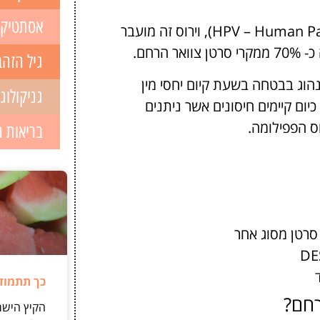
אסתטיק
( HPV – Human Papilloma Virus), וירוס זה מועבר
רחם.
גיל הזהב
נהוג בבטחה בשעת קיום יחסי מין
גניקולוג
כיום קיימים חיסונים אשר ניתנים
ס הפפילומה.
בריאות 
סרטן מסוג אחר
כך תתמודד
רחם?
הקיץ הישר