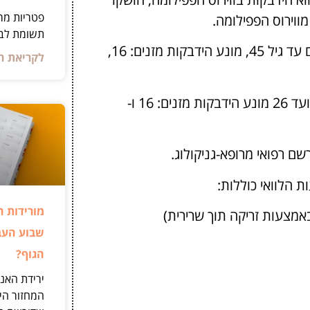
פטריות מר
ווירוס הפפילומה.
תשומת לב 
מיועד לחיסון נשים עד גיל 45, מונע הידבקות מזנים: 16,
לקריאת ה
מיועד לנשים מגיל 10 ועד 26 מונע הידבקות מזנים: 16 ו-
ם רפואי מרופא-גניקולוג.
ת הלוואי כוללות:
מורידות ה
באמצעות זריקה תוך שרירית)
שבוע העב
הגוף?
ירידת האנ
המחזור היא