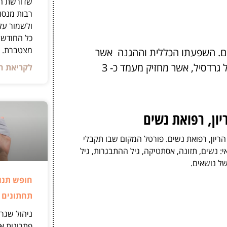
שדורשת הת
רבות מנסו
ולשמור על
כל החודש,
מצטברת.
רים. השפעתו הכללית וההגנה אשר
מספק חיסון סרווריקס נמשכת כ-5 שנים לעומת השפעתו של גרדסיל, אשר מחזיק מעמד כ- 3
לקריאת ה
יון, רפואת נשים
הריון, רפואת נשים. פורטל המקום שבו תקבלי
: נשים, תזונה, אסתטיקה, גיל ההתבגרות, גיל
של נושאים.
חופש תנו
תחתונים 
ניהול שגרת
פתרונות אמ