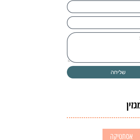
שליחה
זין
אסתטיקה