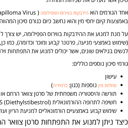
אחד הגורמים הוא
הידבקות בווירוס הפפילומה
באמצעות קיום יחסי מין והוא נחשב כיום כגורם סיכון המהווה כ- 70% ממקרי סרטן צוואר ה
על מנת למנוע את ההידבקות בווירוס הפפילומה, יש צורך ל
(שימוש באמצעי מניעה, פרטנר קבוע ומוכר וכדומה), כמו כן, 
לנשים בגילאים שונים, אשר יכולים למנוע את התפתחות וירו
גורמי סיכון נוספים כוללים:
עישון
נוספות (כגון:
)
מחלות מין
כלמידיה
תורשה והיסטוריה משפחתית של סרטן צוואר הרחם או 
חשיפה לתרופה ההורמונאלית DES (Diethylstibestrol)
שימוש קבוע באמצעיים הורמונאליים למניעת הריון ועוד
כיצד ניתן למנוע את התפתחות סרטן צוואר ה