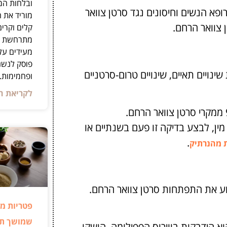
ובלחות המכ
א הנשים וחיסונים נגד סרטן צוואר
מוריד את ה
 צוואר הרחם.
קלים וקרים
מתרחשת תו
מעידים על
פוסק לנשנ
נויים תאיים, שינויים טרום-סרטניים
ופחמימות.
לקריאת ה
באמצעות בדיקת פאפ, ניתן לאבחן ועל ידי כך למנוע כ-90% ממקרי סרטן צוואר הרחם.
כל אישה מעל גיל 18 שקיימה יחסי מין, לבצע בדיקה זו פעם בשנתיים או
.
 מהנרתיק
פטריות מר
שמושך תש
א הידבקות בווירוס הפפילומה, הושקו