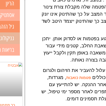
הריון
הפטמה שלה מקבלת צורת צינור
מצב על כך שהתינוק אינו יונק
אסתטיק
ב כך שהתינוק ייצמד היטב לשד
גיל הזהב
גניקולוג
ע בפטמות או לסדוק אותן. יתכן
אבת החלב, קטנים מידי עבור
בריאות 
שאבה באופן תקין ולקבל ייעוץ
בה בצורה נאותה.
עלול להעביר את הזיהום ולגרום
וללים
, מגרדות,
פטמות כואבות
אחר ההנקה. יש להתייעץ עם
רים לאחר מספר ימי טיפול, יש
לת תסמינים דומים.
כך תתמוד