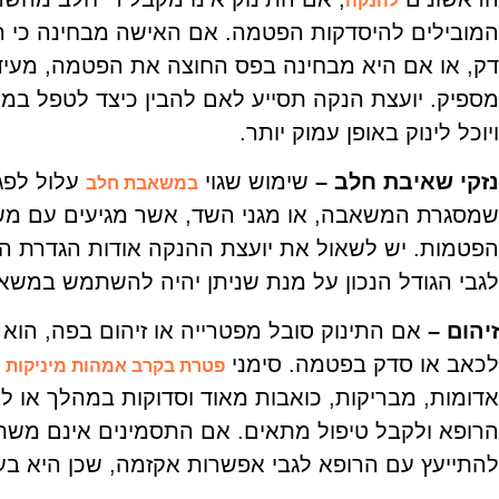
להנקה
המובילים להיסדקות הפטמה. אם האישה מבחינה כי 
דק, או אם היא מבחינה בפס החוצה את הפטמה, מעיד ה
מספיק. יועצת הנקה תסייע לאם להבין כיצד לטפל במצ
ויוכל לינוק באופן עמוק יותר.
נזקי שאיבת חלב
–
שימוש שגוי
עלול לפגו
במשאבת חלב
שמסגרת המשאבה, או מגני השד, אשר מגיעים עם מש
הפטמות. יש לשאול את יועצת ההנקה אודות הגדרת המ
לגבי הגודל הנכון על מנת שניתן יהיה להשתמש במשא
זיהום –
אם התינוק סובל מפטרייה או זיהום בפה, הוא 
לכאב או סדק בפטמה. סימני
כ
פטרת בקרב אמהות מיניקות
אדומות, מבריקות, כואבות מאוד וסדוקות במהלך או ל
הרופא ולקבל טיפול מתאים. אם התסמינים אינם משתפ
להתייעץ עם הרופא לגבי אפשרות אקזמה, שכן היא בע