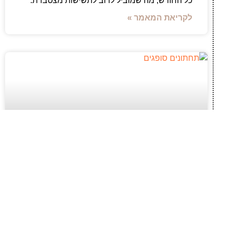
כל החודש, מה שמוביל לרוב לתשישות מצטברת.
לקריאת המאמר »
חופש תנועה ודיסקרטיות: התאמת תחתונים
סופגים לשגרה פעילה
ניהול שגרת היום לצד דליפות שתן דורש פתרונות