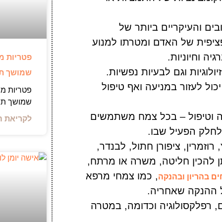
ים והעיקריים ביותר של
יפית של האדם ומטרתו למנוע
יה וחיוניות.
פטריות מ
לוגיות וגם לבעיות נפשיות.
שמושך תש
ול לעזור במניעה ואף טיפול
פטריות מר
שמושך תש
ה וטיפול – בכל צמח משתמשים
לקריאת ה
לחלק הפעיל שבו.
 רוזמרין, ציפורן חתול, לבנדר,
ן להכין חליטה, משרה או מרתח,
, כמו צמחי מרפא
ם בהריון ובהנקה
ל ההנקה שאחריה.
נים, רפלקסולוגיה וכדומה, במטרה