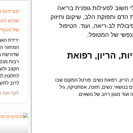
 חשוב לפעילות גופנית בריאה
מורידות ה
הדם ותפוקת הלב, שיקום וחיזוק
שבוע העב
בולת לב-ריאה, ועוד. הטיפול
של הגוף?
הנפשי של המטופל.
ירידת האנ
המחזור הי
ת, הריון, רפואת
שדורשת הת
רבות מנס
הקצב ולשמ
לחלוטין ל
 הריון, רפואת נשים. פורטל המקום שבו
לרוב לתש
 בנושאי: נשים, תזונה, אסתטיקה, גיל
לקריאת ה
ועוד מגוון רחב של נושאים.