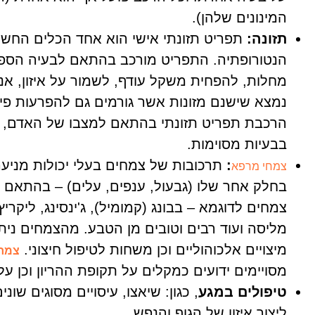
המינונים שלהן).
תזונה:
תפריט תזונתי אישי הוא אחד הכלים החשוב
הנטורופתיה. התפריט מורכב בהתאם לבעיה הספצ
מחלות, להפחית משקל עודף, לשמור על איזון, אנרג
נמצא שישנם מזונות אשר גורמים גם להפרעות פיזיו
הרכבת תפריט תזונתי בהתאם למצבו של האדם, יכ
בבעיות מסוימות.
:
תרכובות של צמחים בעלי יכולות מניע
צמחי מרפא
בחלק אחר שלו (גבעול, ענפים, עלים) – בהתאם 
צמחים לדוגמא – בבונג (קמומיל), ג'ינסינג, ליקריץ,
מליסה ועוד רבים וטובים מן הטבע. מהצמחים נית
מיצויים אלכוהוליים וכן משחות לטיפול חיצוני.
צמחי
מסויימים ידועים כמקלים על תקופת ההריון וכן ע
טיפולים במגע
, כגון: שיאצו, עיסויים מסוגים שו
ליצור איזון של הגוף והנפש .