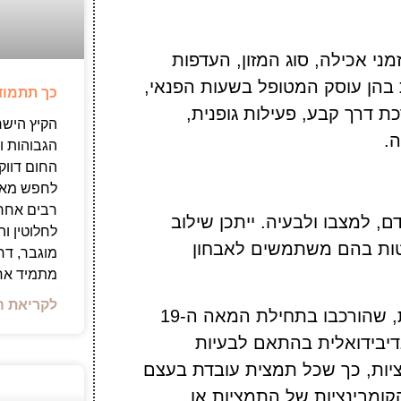
ני אכילה, סוג ‏המזון, העדפות
 בהן עוסק המטופל בשעות הפנאי,
כך תתמוד
 דרך קבע, פעילות גופנית, ‏
הקיץ הישר
.
הגבוהות ו
החום דווקא
לחפש מאכל
רבים אחר
 למצבו ולבעיה. ייתכן שילוב
לחלוטין ו
טות בהם משתמשים לאבחון
מוגבר, דח
מתמיד אחר
לקריאת ה
: באמצעות 38 תמציות פרחים מיוחדות, שהורכבו בתחילת המאה ה-19
נדיבידואלית בהתאם לבעיות
יות, כך שכל תמצית עובדת בעצם
קומבינציות של התמציות או