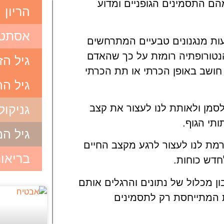
הם התסמינים הגופניים ומדוע
הריון
אסתטי
ות מנגנונים טבעיים המתרחשים
. הנטורופתיה רומזת על כך שהאדם
גיל הז
חושב באופן הכרתי או תת הכרתי
גיל ה
גניקול
לסמן ולאותת לנו לעצור את קצב
תי הגוף.
גיל ה
רמת לנו לעצור לרגע מקצב החיים
בריאו
חדש כוחות.
 מכלול של נתונים והרגלים אותם
ת המתייחסת רק לתסמינים