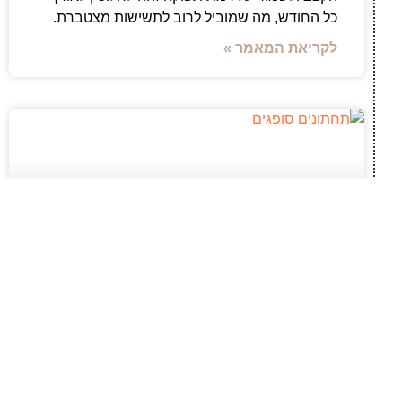
כל החודש, מה שמוביל לרוב לתשישות מצטברת.
לקריאת המאמר »
חופש תנועה ודיסקרטיות: התאמת תחתונים
סופגים לשגרה פעילה
ניהול שגרת היום לצד דליפות שתן דורש פתרונות