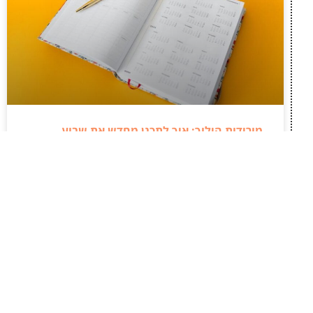
מורידות הילוך: איך לתכנן מחדש את שבוע
העבודה והסידורים לפי הקצב של הגוף?
ירידת האנרגיה בימים הראשונים של המחזור היא
תופעה פיזיולוגית טבעית שדורשת התייחסות נכונה
ומעשית. נשים רבות מנסות להמשיך לתפקד באותו
הקצב ולשמור על רמת תפוקה זהה לחלוטין לאורך כל
החודש, מה שמוביל לרוב לתשישות מצטברת.
לקריאת המאמר »