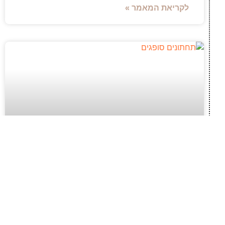
לקריאת המאמר »
חופש תנועה ודיסקרטיות: התאמת תחתונים
סופגים לשגרה פעילה
ניהול שגרת היום לצד דליפות שתן דורש פתרונות
אמינים ודיסקרטיים, שיאפשרו לנו להמשיך בשלנו