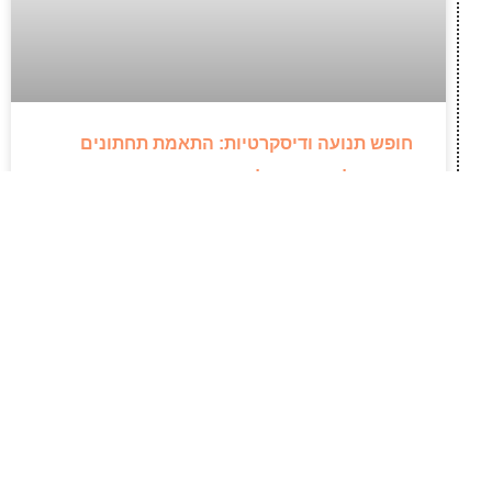
חופש תנועה ודיסקרטיות: התאמת תחתונים
סופגים לשגרה פעילה
ניהול שגרת היום לצד דליפות שתן דורש פתרונות
אמינים ודיסקרטיים, שיאפשרו לנו להמשיך בשלנו
ללא הפרעות או דאגות. פעמים רבות קיימת נטייה
להסתפק במוצרי ספיגה מסורבלים מתוך הרגל ישן,
מבלי לעצור ולבדוק האם הם באמת משרתים את
הצרכים הפיזיים המשתנים שלנו לאורך היום.
לקריאת המאמר »