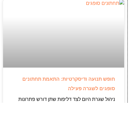
חופש תנועה ודיסקרטיות: התאמת תחתונים
סופגים לשגרה פעילה
ניהול שגרת היום לצד דליפות שתן דורש פתרונות
אמינים ודיסקרטיים, שיאפשרו לנו להמשיך בשלנו
ללא הפרעות או דאגות. פעמים רבות קיימת נטייה
להסתפק במוצרי ספיגה מסורבלים מתוך הרגל ישן,
מבלי לעצור ולבדוק האם הם באמת משרתים את
הצרכים הפיזיים המשתנים שלנו לאורך היום.