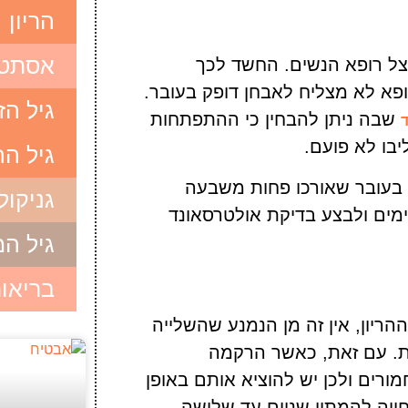
הריון
אסתטי
ל רופא הנשים. החשד לכך
א לא מצליח לאבחן דופק בעובר.
גיל הז
שבה ניתן להבחין כי ההתפתחות
יבו לא פועם.
גיל ה
 בעובר שאורכו פחות משבעה
גניקול
ימים ולבצע בדיקת אולטרסאונד
גיל ה
בריאו
יון, אין זה מן הנמנע שהשלייה
ית. עם זאת, כאשר הרקמה
מורים ולכן יש להוציא אותם באופן
חויה להמתין שניים עד שלושה