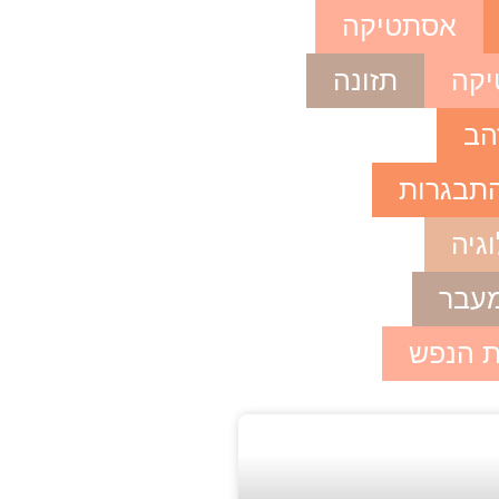
אסתטיקה
קה
תזונה
הב
התבגרות
וגיה
מעבר
ת הנפש