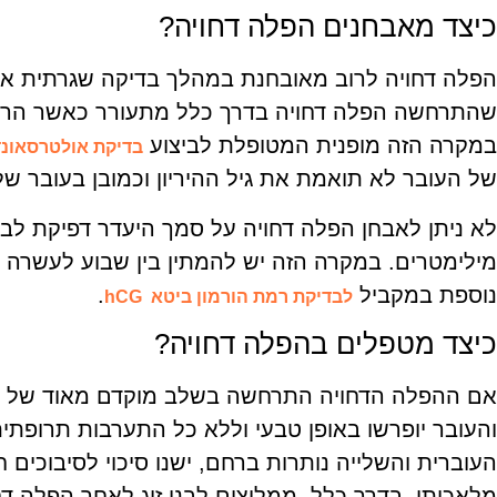
כיצד מאבחנים הפלה דחויה?
הפלה דחויה לרוב מאובחנת במהלך בדיקה שגרתית אצ
שהתרחשה הפלה דחויה בדרך כלל מתעורר כאשר הרופ
במקרה הזה מופנית המטופלת לביצוע
בדיקת אולטרסאונד
של העובר לא תואמת את גיל ההיריון וכמובן בעובר של
לא ניתן לאבחן הפלה דחויה על סמך היעדר דפיקת לב
מילימטרים. במקרה הזה יש להמתין בין שבוע לעשרה 
נוספת במקביל
.
לבדיקת רמת הורמון ביטא
hCG
כיצד מטפלים בהפלה דחויה?
אם ההפלה הדחויה התרחשה בשלב מוקדם מאוד של ההר
והעובר יופרשו באופן טבעי וללא כל התערבות תרופת
העוברית והשלייה נותרות ברחם, ישנו סיכוי לסיבוכים ח
מלאכותי. בדרך כלל, ממליצים לבני זוג לאחר הפלה ד