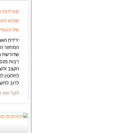
מורידות ה
שבוע העב
של הגוף?
ירידת האנ
המחזור הי
שדורשת הת
רבות מנס
הקצב ולשמ
לחלוטין ל
לרוב לתש
לקריאת ה