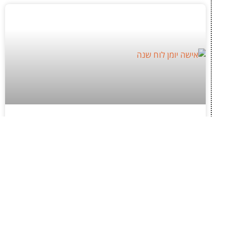
מורידות הילוך: איך לתכנן מחדש את שבוע
העבודה והסידורים לפי הקצב של הגוף?
ירידת האנרגיה בימים הראשונים של המחזור היא
תופעה פיזיולוגית טבעית שדורשת התייחסות נכונה
ומעשית. נשים רבות מנסות להמשיך לתפקד באותו
הקצב ולשמור על רמת תפוקה זהה לחלוטין לאורך כל
החודש, מה שמוביל לרוב לתשישות מצטברת.
לקריאת המאמר »