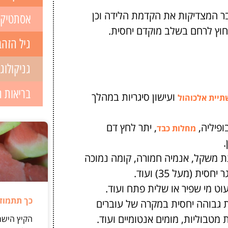
בר המצדיקות את הקדמת הלידה וכן
אסתטיק
מחוץ לרחם בשלב מוקדם יחסית.
גיל הזהב
גניקולוג
בריאות 
ועישון סיגריות במהלך
תיית אלכוהול
ופיליה,
, יתר לחץ דם
מחלות כבד
.
ת משקל, אנמיה חמורה, קומה נמוכה
עוט מי שפיר או שלית פתח ועוד.
כך תתמודד
 גבוהה יחסית במקרה של עוברים
 מטבוליות, מומים אנטומיים ועוד.
הקיץ הישר