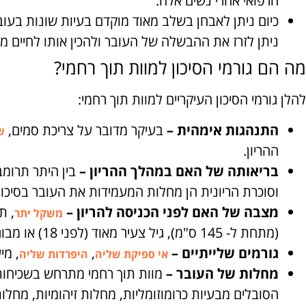
הרפואי אחרי נשים אלה.
כיום ניתן לאבחן בשלב מאוד מוקדם בעיות שונות בעו
ניתן לזרז את ההבשלה של העובר ולהכין אותו לחיים 
מה הם גורמי הסיכון למוות תוך רחמי?
להלן גורמי הסיכון העיקריים למוות תוך רחמי:
התנהגות אימהית –
בעיקר מדובר על צריכת סמים,
ש
ההריון.
בריאותה של האם במהלך ההריון –
בין היתר תרומב
וסוכרת הריונית הן מחלות המעמידות את העובר בסיכון
מצבה של האם לפני הכניסה להריון –
, ת
משקל יתר
(מתחת ל- 145 ס"מ), גיל צעיר מאוד (לפני 18) או מבוגר יחסית (מעל 35) ועוד.
גורמים שלייתיים –
,
, מי
אי ספיקת שליה
היפרדות שליה
מחלות של העובר –
מוות תוך רחמי מתרחש בשכיחות
הסובלים מבעיות כרומוזומליות, מחלות זיהומיות, מחלות