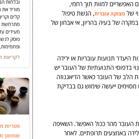
ובלחות המכ
 האפשריים למוות תוך רחמי,
מוריד את ה
וי של
, הגשת טיפול
מצוקה עוברית
קלים וקרים
מקרה של בעיה בהריון, אי אבחון של
מתרחשת תו
מעידים על
פוסק לנשנ
ופחמימות.
לקריאת ה
 היעדר תנועות עובריות או ירידה
וי בדפוסי התנועתיות של העובר יש
ות הלב של העובר כאשר הדיאגנוזה
סוימים ייעשה שימוש גם בבדיקת
ת העובר מהר ככול האפשר. השאיפה
פטריות מר
לידה באמצעים תרופתיים. לאחר
שמושך תש