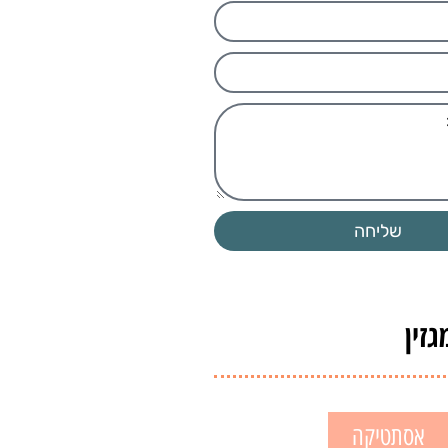
שליחה
זין
אסתטיקה