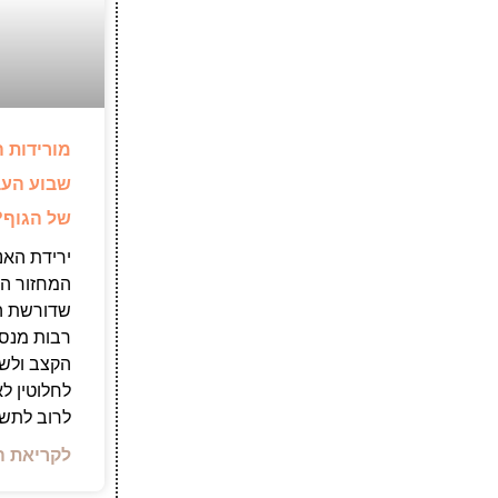
מורידות ה
שבוע העב
של הגוף?
ירידת האנ
המחזור הי
שדורשת הת
רבות מנס
הקצב ולשמ
לחלוטין ל
לרוב לתש
לקריאת ה