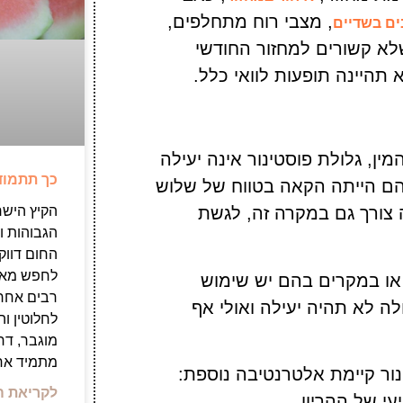
, מצבי רוח מתחלפים,
ים בשדיים
לא קשורים למחזור החודשי
 תהיינה תופעות לוואי כלל.
מאז קיום יחסי המין, גלולת פוסטינור אינה יעילה
כך תתמוד
 בהם הייתה הקאה בטווח של שלוש
הקיץ הישר
ה צורך גם במקרה זה, לגשת
הגבוהות ו
החום דווקא
לחפש מאכל
 או במקרים בהם יש שימוש
רבים אחר
לה לא תהיה יעילה ואולי אף
לחלוטין ו
מוגבר, דח
מתמיד אחר
ור קיימת אלטרנטיבה נוספת:
לקריאת ה
י של ההריון.