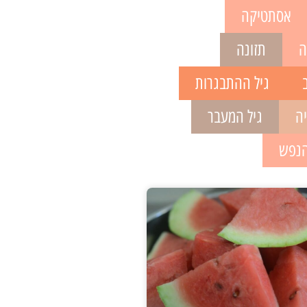
אסתטיקה
ה
תזונה
גיל ההתבגרות
יה
גיל המעבר
הנפש