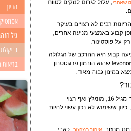
, עלול לגרום לנזקים לטווח
ם שאחרי
הריון
.
אסתטיק
הריונות רבים לא רצויים בעיקר
ן קבוע באמצעי מניעה אחרים,
גיל הזהב
רק על פוסטינור.
גניקולוג
יעה קבוע היא ההרכב של הגלולה
בריאות 
– גלולת פוסטינור מורכבת מ- 1.5 מיליגרם של levonorgestrel שהוא הורמון פרוגסטרון
צא במינון גבוה מאוד.
ור?
למרות שניתן לקנות את הגלולה ללא מרשם רפואי כבר מגיל 16, מומלץ ואף רצוי
כיוון ששימוש לא נכון עשוי להיות
דמת מחזור,
, כאבי
איחור במחזור