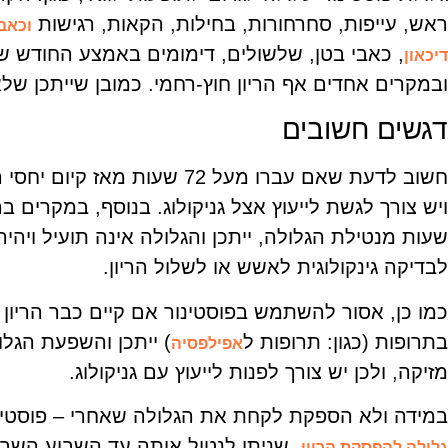
ראש, עייפות, סחרחורות, בחילות, הקאות, רגישות
וכאב
, כאבי בטן, שלשולים, דימומים באמצע החודש ש
דיכאון
ובמקרים אחדים אף הריון חוץ-רחמי. כמובן שייתכן שלא
דגשים חשובים
חשוב לדעת שאם עברו מעל 72 שעות 
ויש צורך לגשת לייעוץ אצל גניקולוג. בנוסף, במקרים
שעות מנטילת הגלולה, ייתכן והגלולה אינה תועיל ויהי
לבדיקה גינקולוגית לאשש או לשלול הריון.
כמו כן, אסור להשתמש בפוסטינור אם קיים כבר הריון
בתרופות (כגון: תרופות ל
) ייתכן והשפעת הגלו
אפילפסיה
מזיקה, ולכן יש צורך לפנות לייעוץ עם גניקולוג.
במידה ולא הספקת לקחת את הגלולה שאחרי – פוסטינ
, שניתן לנטול אותה עד השבוע השביע
גלולה להפסקת הריון