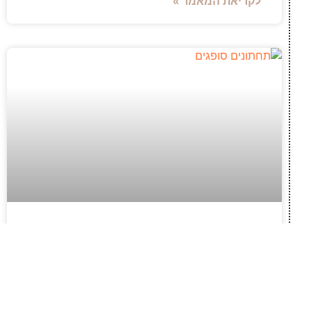
לקריאת המאמר »
חופש תנועה ודיסקרטיות: התאמת תחתונים
סופגים לשגרה פעילה
ניהול שגרת היום לצד דליפות שתן דורש פתרונות
אמינים ודיסקרטיים, שיאפשרו לנו להמשיך בשלנו
ללא הפרעות או דאגות. פעמים רבות קיימת נטייה